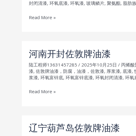
油
封闭清漆
,
环氧底漆
,
环氧漆
,
玻璃鳞片
,
聚氨酯
,
脂肪
漆
河
Read More »
北
张
家
口
河南开封佐敦牌油漆
佐
陆工程师13631457285
/
2025年10月25日
/
丙烯酸
敦
漆
,
佐敦牌油漆，防腐，油漆，佐敦漆
,
厚浆漆
,
底漆
,
牌
浆漆
,
环氧富锌底
,
环氧富锌底漆
,
环氧封闭清漆
,
环氧
油
漆
河
Read More »
南
开
封
佐
辽宁葫芦岛佐敦牌油漆
敦