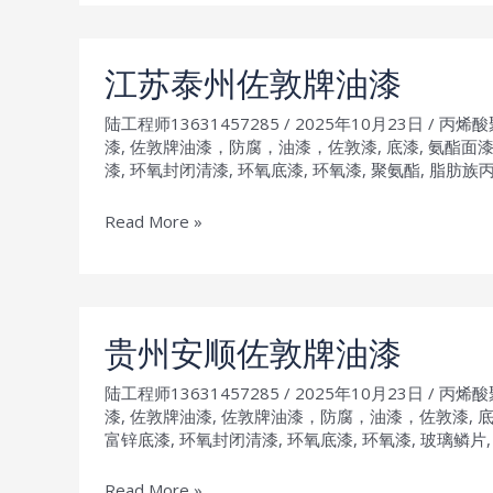
新
余
佐
江苏泰州佐敦牌油漆
敦
陆工程师13631457285
/
2025年10月23日
/
丙烯酸
牌
漆
,
佐敦牌油漆，防腐，油漆，佐敦漆
,
底漆
,
氨酯面
油
漆
,
环氧封闭清漆
,
环氧底漆
,
环氧漆
,
聚氨酯
,
脂肪族
漆
江
Read More »
苏
泰
州
佐
贵州安顺佐敦牌油漆
敦
陆工程师13631457285
/
2025年10月23日
/
丙烯酸
牌
漆
,
佐敦牌油漆
,
佐敦牌油漆，防腐，油漆，佐敦漆
,
油
富锌底漆
,
环氧封闭清漆
,
环氧底漆
,
环氧漆
,
玻璃鳞片
漆
贵
Read More »