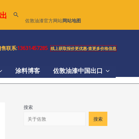
出
搜
佐敦油漆官方网站
网站地图
索
售联系:
13631457285
线上获取报价更优惠-查更多价格信息
涂料博客
佐敦油漆中国出口
搜索
搜索