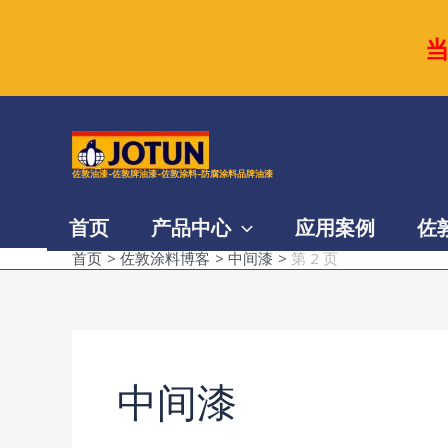
跳
至
内
容
佐敦油漆-佐敦牌油漆-佐敦涂料-防腐涂料品牌油漆
首页
产品中心
应用案例
佐
首页
佐敦涂料博客
中间漆
第 2 页
中间漆