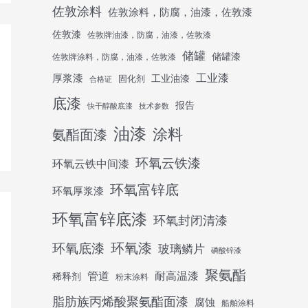
佐敦涂料
佐敦涂料，防腐，油漆，佐敦漆
佐敦漆
佐敦牌油漆，防腐，油漆，佐敦漆
储罐
储罐漆
佐敦牌涂料，防腐，油漆，佐敦漆
工业漆
厚浆漆
工业油漆
固化剂
合格证
底漆
报告
快干醇酸底漆
技术参数
油漆
涂料
氨酯面漆
环氧云铁漆
环氧云铁中间漆
环氧富锌底
环氧厚浆漆
环氧富锌底漆
环氧封闭清漆
环氧底漆
环氧漆
玻璃鳞片
磷酸锌漆
聚氨酯
管道
耐高温漆
稀释剂
粉末涂料
脂肪族丙烯酸聚氨酯面漆
腐蚀
船舶涂料