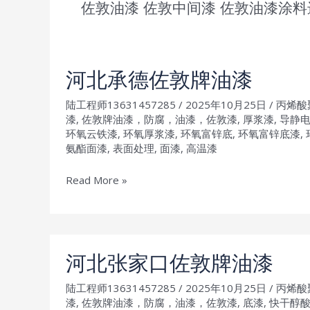
佐敦油漆
佐敦中间漆
佐敦油漆涂料
河北承德佐敦牌油漆
陆工程师13631457285
/
2025年10月25日
/
丙烯酸
漆
,
佐敦牌油漆，防腐，油漆，佐敦漆
,
厚浆漆
,
导静
环氧云铁漆
,
环氧厚浆漆
,
环氧富锌底
,
环氧富锌底漆
,
氨酯面漆
,
表面处理
,
面漆
,
高温漆
河
Read More »
北
承
德
佐
河北张家口佐敦牌油漆
敦
陆工程师13631457285
/
2025年10月25日
/
丙烯酸
牌
漆
,
佐敦牌油漆，防腐，油漆，佐敦漆
,
底漆
,
快干醇