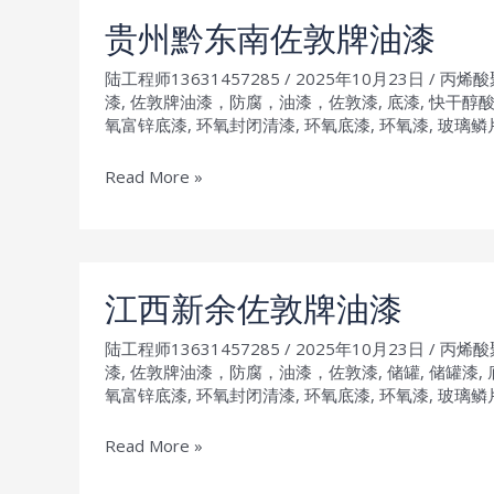
佐
贵州黔东南佐敦牌油漆
敦
陆工程师13631457285
/
2025年10月23日
/
丙烯酸
牌
漆
,
佐敦牌油漆，防腐，油漆，佐敦漆
,
底漆
,
快干醇
油
氧富锌底漆
,
环氧封闭清漆
,
环氧底漆
,
环氧漆
,
玻璃鳞
漆
贵
Read More »
州
黔
东
南
江西新余佐敦牌油漆
佐
陆工程师13631457285
/
2025年10月23日
/
丙烯酸
敦
漆
,
佐敦牌油漆，防腐，油漆，佐敦漆
,
储罐
,
储罐漆
,
牌
氧富锌底漆
,
环氧封闭清漆
,
环氧底漆
,
环氧漆
,
玻璃鳞
油
漆
江
Read More »
西