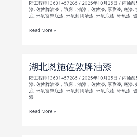
陆工程师13631457285
/
2025年10月25日
/
丙烯酸
牌
漆
,
佐敦牌油漆，防腐，油漆，佐敦漆
,
厚浆漆
,
底漆
,
油
底
,
环氧富锌底漆
,
环氧封闭清漆
,
环氧底漆
,
环氧漆
,
漆
辽
Read More »
宁
葫
芦
岛
湖北恩施佐敦牌油漆
佐
陆工程师13631457285
/
2025年10月25日
/
丙烯酸
敦
漆
,
佐敦牌油漆，防腐，油漆，佐敦漆
,
厚浆漆
,
底漆
,
牌
底
,
环氧富锌底漆
,
环氧封闭清漆
,
环氧底漆
,
环氧漆
,
油
漆
漆
湖
Read More »
北
恩
施