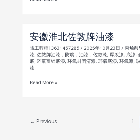
州
安
顺
佐
安徽淮北佐敦牌油漆
敦
陆工程师13631457285
/
2025年10月23日
/
丙烯酸
牌
漆
,
佐敦牌油漆，防腐，油漆，佐敦漆
,
厚浆漆
,
底漆
,
油
底
,
环氧富锌底漆
,
环氧封闭清漆
,
环氧底漆
,
环氧漆
,
漆
漆
安
Read More »
徽
淮
北
佐
Post
←
Previous
1
敦
pagination
牌