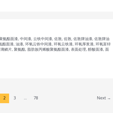
聚氨酯面漆
,
中间漆
,
云铁中间漆
,
佐敦
,
佐敦
,
佐敦牌油漆
,
佐敦牌油
氨酯面漆
,
油漆
,
环氧云铁中间漆
,
环氧云铁漆
,
环氧厚浆漆
,
环氧富锌
玻璃鳞片
,
聚氨酯
,
脂肪族丙烯酸聚氨酯面漆
,
表面处理
,
醇酸面漆
,
面
2
3
…
78
Next
→