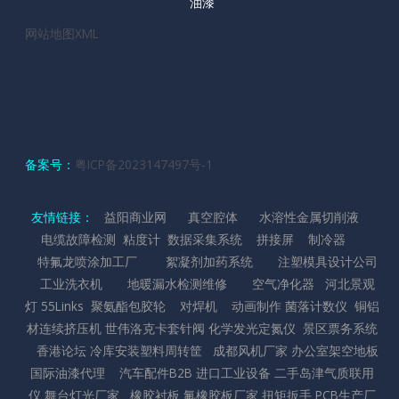
油漆
网站地图XML
备案号：
粤ICP备2023147497号-1
友情链接：
益阳商业网
真空腔体
水溶性金属切削液
电缆故障检测
粘度计
数据采集系统
拼接屏
制冷器
特氟龙喷涂加工厂
絮凝剂加药系统
注塑模具设计公司
工业洗衣机
地暖漏水检测维修
空气净化器
河北景观
灯
55Links
聚氨酯包胶轮
对焊机
动画制作
菌落计数仪
铜铝
材连续挤压机
世伟洛克卡套针阀
化学发光定氮仪
景区票务系统
香港论坛
冷库安装
塑料周转筐
成都风机厂家
办公室架空地板
国际油漆代理
汽车配件B2B
进口工业设备
二手岛津气质联用
仪
舞台灯光厂家
橡胶衬板
氟橡胶板厂家
扭矩扳手
PCB生产厂