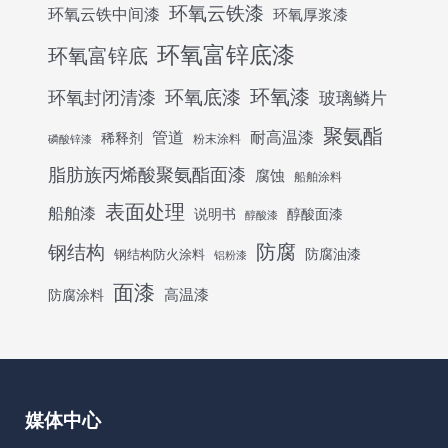
环氧云铁漆
环氧云铁中间漆
环氧厚浆漆
环氧富锌底漆
环氧富锌底
环氧底漆
环氧漆
环氧封闭清漆
玻璃鳞片
聚氨酯
管道
耐高温漆
稀释剂
粉末涂料
磷酸锌漆
脂肪族丙烯酸聚氨酯面漆
腐蚀
船舶涂料
表面处理
船舶漆
说明书
醇酸面漆
醇酸漆
防腐
钢结构
防腐油漆
钢结构防火涂料
铝粉漆
面漆
高温漆
防腐涂料
媒体中心