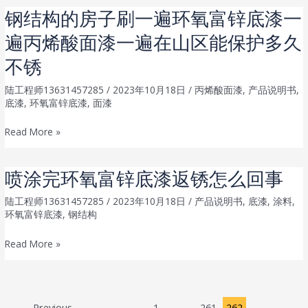
富
钢结构的房子刷一遍环氧富锌底漆一
聚
锌
氨
遍丙烯酸面漆一遍在山区能保护多久
底
酯
漆
不锈
面
和
漆
陆工程师13631457285
/
2023年10月18日
/
丙烯酸面漆
,
产品说明书
,
环
包
底漆
,
环氧富锌底漆
,
面漆
氧
工
底
钢
Read More »
包
漆
结
料
用
构
大
喷涂完环氧富锌底漆返锈怎么回事
途
的
概
的
房
陆工程师13631457285
/
2023年10月18日
/
产品说明书
,
底漆
,
涂料
,
多
不
环氧富锌底漆
,
钢结构
子
少
同
刷
钱
喷
Read More »
一
一
涂
遍
吨
完
环
环
氧
Post
←
Previous
1
…
261
262