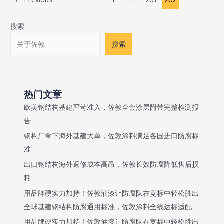
氧
富
pagination
富
锌
搜索
锌
底
底
搜索
漆
漆
一
返
遍
锈
丙
怎
热门文章
烯
么
欧美钢结构基建严苛准入，佐敦全套涂层附带完整检测报
酸
回
告
面
事
漆
钢构厂拿下海外基建大单，佐敦涂料满足各国进口防腐标
一
准
遍
出口钢结构海外返修成本高昂，佐敦长效防腐降低售后损
在
耗
山
用品牌硬实力加持！佐敦油漆让防腐队在竞标中轻松胜出
区
全球基建钢结构防腐通用标准，佐敦涂料全线达标适配
能
保
用品牌硬实力加持！佐敦油漆让防腐队在竞标中轻松胜出