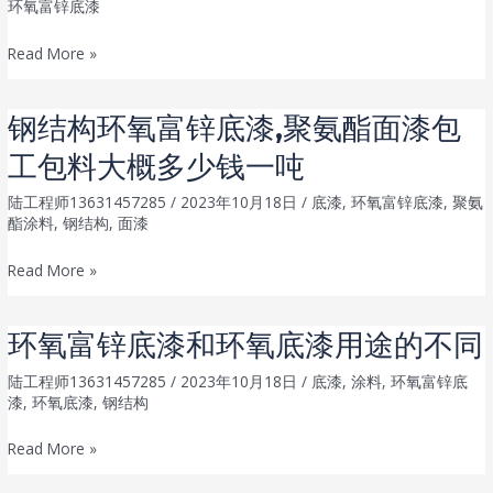
环氧富锌底漆
佐
Read More »
敦
环
钢结构环氧富锌底漆,聚氨酯面漆包
氧
工包料大概多少钱一吨
富
锌
陆工程师13631457285
/
2023年10月18日
/
底漆
,
环氧富锌底漆
,
聚氨
底
酯涂料
,
钢结构
,
面漆
漆
钢
Read More »
9
结
升
构
套
环氧富锌底漆和环氧底漆用途的不同
环
装
氧
陆工程师13631457285
/
2023年10月18日
/
底漆
,
涂料
,
环氧富锌底
多
漆
,
环氧底漆
,
钢结构
富
少
锌
钱？
环
Read More »
底
氧
漆,