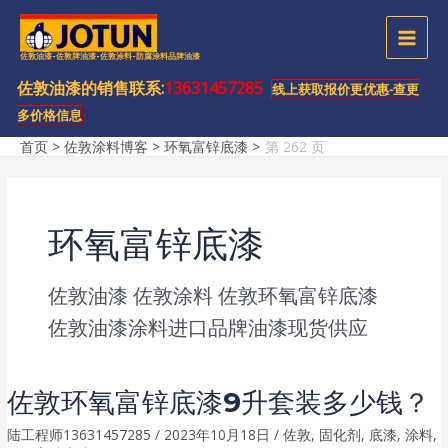
跳
至
MAI
佐敦油漆-佐敦牌油漆-佐敦涂料-防腐涂料品牌油漆
内
容
佐敦油漆的销售联系:
13631457285
MEN
线上获取报价更优惠-查更
多价格信息
首页
佐敦涂料博客
环氧富锌底漆
第 262 页
环氧富锌底漆
佐敦油漆
佐敦涂料
佐敦环氧富锌底漆
佐敦油漆涂料进口品牌油漆现货供应
佐敦环氧富锌底漆9升套装多少钱？
陆工程师13631457285
/
2023年10月18日
/
佐敦
,
固化剂
,
底漆
,
涂料
,