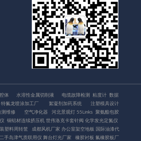
空腔体
水溶性金属切削液
电缆故障检测
粘度计
数据
特氟龙喷涂加工厂
絮凝剂加药系统
注塑模具设计
检测维修
空气净化器
河北景观灯
55Links
聚氨酯包胶
数仪
铜铝材连续挤压机
世伟洛克卡套针阀
化学发光定氮仪
装
塑料周转筐
成都风机厂家
办公室架空地板
国际油漆代
二手岛津气质联用仪
舞台灯光厂家
橡胶衬板
氟橡胶板厂