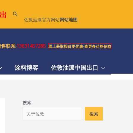
出
搜
佐敦油漆官方网站
网站地图
索
售联系:
13631457285
线上获取报价更优惠-查更多价格信息
涂料博客
佐敦油漆中国出口
搜索
搜索