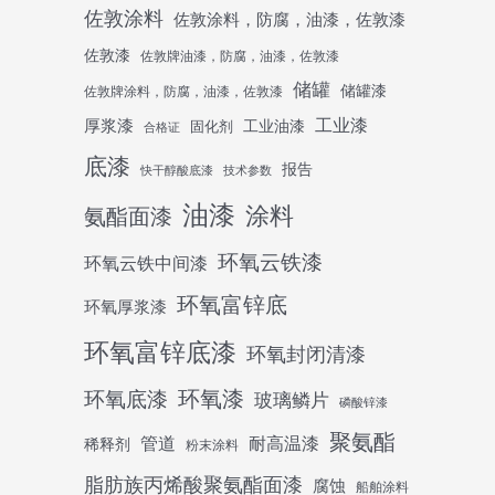
佐敦涂料
佐敦涂料，防腐，油漆，佐敦漆
佐敦漆
佐敦牌油漆，防腐，油漆，佐敦漆
储罐
储罐漆
佐敦牌涂料，防腐，油漆，佐敦漆
工业漆
厚浆漆
工业油漆
固化剂
合格证
底漆
报告
快干醇酸底漆
技术参数
油漆
涂料
氨酯面漆
环氧云铁漆
环氧云铁中间漆
环氧富锌底
环氧厚浆漆
环氧富锌底漆
环氧封闭清漆
环氧底漆
环氧漆
玻璃鳞片
磷酸锌漆
聚氨酯
管道
耐高温漆
稀释剂
粉末涂料
脂肪族丙烯酸聚氨酯面漆
腐蚀
船舶涂料