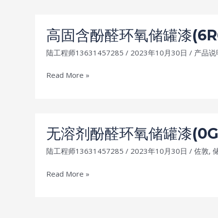
环
保
氧
护
储
高固含酚醛环氧储罐漆(6R6) T
漆
罐
的
陆工程师13631457285
/
2023年10月30日
/
产品说
漆
高
(0LD)
效
高
Read More »
Tankguard Storage
防
固
锈
含
性
酚
醛
无溶剂酚醛环氧储罐漆(0GE) 
环
陆工程师13631457285
/
2023年10月30日
/
佐敦
,
氧
储
无
Read More »
罐
溶
漆
剂
(6R6)
酚