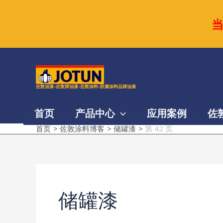
跳
至
内
容
佐敦油漆-佐敦牌油漆-佐敦涂料-防腐涂料品牌油漆
首页
产品中心
应用案例
佐
首页
佐敦涂料博客
储罐漆
第 42 页
储罐漆