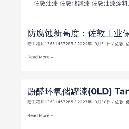
佐敦油漆
佐敦储罐漆
佐敦油漆涂料
防腐蚀新高度：佐敦工业
陆工程师13631457285
/
2024年10月31日
/
佐敦
,
防
Read More »
腐
蚀
新
高
酚醛环氧储罐漆(0LD) Tank
度：
陆工程师13631457285
/
2023年10月30日
/
佐敦
,
佐
敦
酚
Read More »
工
醛
业