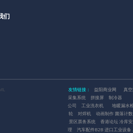
我们
ML
友情链接：
益阳商业网
真
采集系统
拼接屏
制冷器
公司
工业洗衣机
地暖漏水
轮
对焊机
动画制作
菌落计
景区票务系统
香港论坛
冷库安
理
汽车配件B2B
进口工业设备