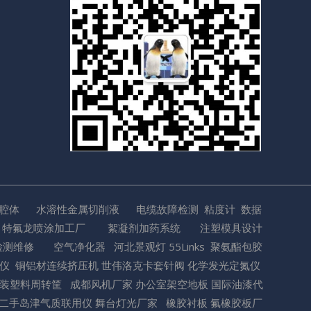
空腔体
水溶性金属切削液
电缆故障检测
粘度计
数据
特氟龙喷涂加工厂
絮凝剂加药系统
注塑模具设计
检测维修
空气净化器
河北景观灯
55Links
聚氨酯包胶
数仪
铜铝材连续挤压机
世伟洛克卡套针阀
化学发光定氮仪
装
塑料周转筐
成都风机厂家
办公室架空地板
国际油漆代
二手岛津气质联用仪
舞台灯光厂家
橡胶衬板
氟橡胶板厂