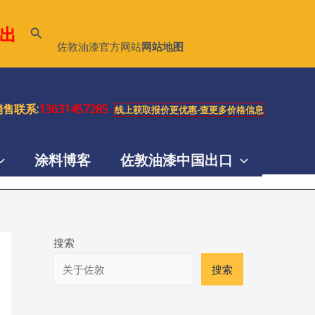
出
搜
佐敦油漆官方网站
网站地图
索
售联系:
13631457285
线上获取报价更优惠-查更多价格信息
涂料博客
佐敦油漆中国出口
搜索
搜索