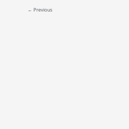
Tankguard Storage HS
醛
Post
←
Previous
环
pagination
氧
储
罐
漆
(0GE)
Tankguard SF