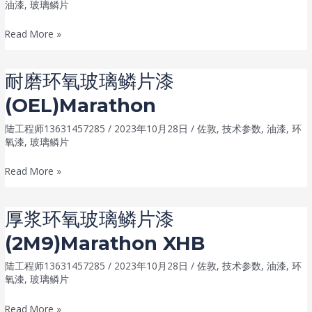
氧
表
油漆
,
玻璃鳞片
玻
面
佐
Read More »
璃
处
敦
鳞
理
通
片
王
耐磨环氧玻璃鳞片漆
用
漆
者
(OEL)Marathon
耐
(6Q7)
磨
Penguard Shield GF
陆工程师13631457285
/
2023年10月28日
/
佐敦
,
技术参数
,
油漆
,
环
环
氧漆
,
玻璃鳞片
氧
耐
Read More »
玻
磨
璃
环
鳞
厚浆环氧玻璃鳞片漆
氧
片
(2M9)Marathon XHB
玻
漆
璃
(0B5)Penguard
陆工程师13631457285
/
2023年10月28日
/
佐敦
,
技术参数
,
油漆
,
环
鳞
Pro
氧漆
,
玻璃鳞片
片
GF
厚
Read More »
漆