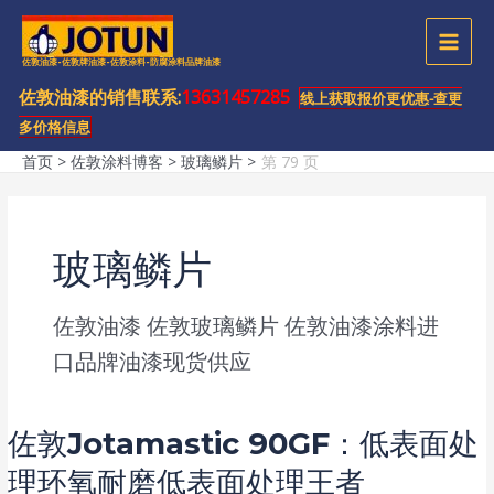
跳
至
MAI
佐敦油漆-佐敦牌油漆-佐敦涂料-防腐涂料品牌油漆
内
容
佐敦油漆的销售联系:
13631457285
MEN
线上获取报价更优惠-查更
多价格信息
首页
佐敦涂料博客
玻璃鳞片
第 79 页
玻璃鳞片
佐敦油漆
佐敦玻璃鳞片
佐敦油漆涂料进
口品牌油漆现货供应
佐敦Jotamastic 90GF：低表面处
理环氧耐磨低表面处理王者