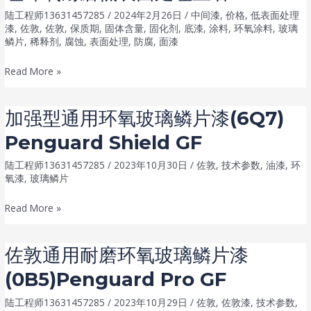
陆工程师13631457285
/
2024年2月26日
/
中间漆
,
价格
,
低表面处理
漆
,
佐敦
,
佐敦
,
保质期
,
固体含量
,
固化剂
,
底漆
,
涂料
,
环氧涂料
,
玻璃
鳞片
,
稀释剂
,
腐蚀
,
表面处理
,
防腐
,
面漆
佐
Read More »
敦
Jotamastic
加强型通用环氧玻璃鳞片漆(6Q7)
90GF：
Penguard Shield GF
低
表
陆工程师13631457285
/
2023年10月30日
/
佐敦
,
技术参数
,
油漆
,
环
面
氧漆
,
玻璃鳞片
处
加
Read More »
理
强
环
型
氧
佐敦通用耐磨环氧玻璃鳞片漆
通
耐
(0B5)Penguard Pro GF
用
磨
环
低
陆工程师13631457285
/
2023年10月29日
/
佐敦
,
佐敦漆
,
技术参数
,