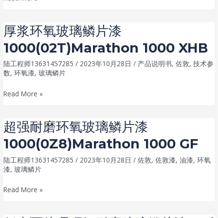
浆
(OEL)Marathon
环
厚浆环氧玻璃鳞片漆
氧
1000(02T)Marathon 1000 XHB
玻
璃
陆工程师13631457285
/
2023年10月28日
/
产品说明书
,
佐敦
,
技术参
鳞
数
,
环氧漆
,
玻璃鳞片
片
厚
Read More »
漆
浆
(2M9)Marathon XHB
环
超强耐磨环氧玻璃鳞片漆
氧
1000(0Z8)Marathon 1000 GF
玻
璃
陆工程师13631457285
/
2023年10月28日
/
佐敦
,
佐敦漆
,
油漆
,
环氧
鳞
漆
,
玻璃鳞片
片
超
Read More »
漆
强
1000(02T)Marathon 1000 XHB
耐