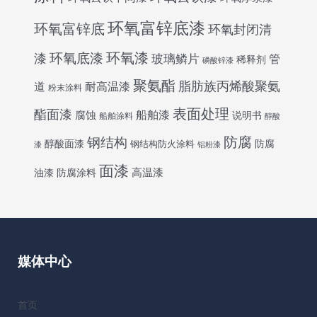
环氧富锌底漆
环氧富锌底
环氧封闭清
环氧底漆
环氧漆
漆
玻璃鳞片
管
稀释剂
磷酸锌漆
聚氨酯
脂肪族丙烯酸聚氨
道
耐高温漆
粉末涂料
表面处理
酯面漆
船舶漆
腐蚀
说明书
船舶涂料
醇酸
防腐
钢结构
醇酸面漆
防腐
钢结构防火涂料
漆
铝粉漆
面漆
高温漆
油漆
防腐涂料
媒体中心
首页