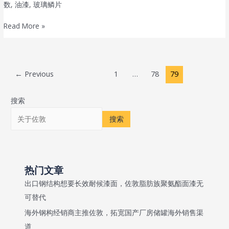
漆
数
,
油漆
,
玻璃鳞片
漆
Baltoflake(0BT)
90
佐
Read More »
(
敦
0C5)Jotamastic
玻
90GF
璃
Post
←
Previous
1
…
78
79
鳞
pagination
片
搜索
聚
酯
搜索
漆
Baltoflake FC(0R6)
热门文章
出口钢结构想要长效耐候漆面，佐敦脂肪族聚氨酯面漆无
可替代
海外钢构经销商主推佐敦，拓宽国产厂房储罐海外销售渠
道