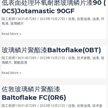
低表面处理环氧耐磨玻璃鳞片漆90 (
磨
0C5)Jotamastic 90GF
环
氧
陆工程师13631457285
/
2023年10月27日
/
佐敦
,
佐敦油漆
,
油漆
,
环
玻
氧漆
,
玻璃鳞片
璃
低
Read More »
鳞
表
片
面
漆
玻璃鳞片聚酯漆Baltoflake(0BT)
处
1000(0Z8)Marathon 1000 GF
理
陆工程师13631457285
/
2023年10月21日
/
佐敦
,
技术参数
,
油漆
,
玻
璃鳞片
,
聚酯面漆
环
氧
玻
Read More »
耐
璃
磨
鳞
佐敦玻璃鳞片聚酯漆
玻
片
璃
Baltoflake FC(0R6)
聚
鳞
酯
陆工程师13631457285
/
2023年10月21日
/
佐敦
,
佐敦油漆
,
技术参
片