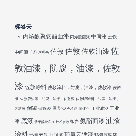
标签云
丙烯酸聚氨酯面漆
中间漆
云铁
丙烯酸面漆
PPG
佐
佐敦
佐敦油漆
佐敦
中间漆
产品说明书
敦油漆，防腐，油漆，佐敦
漆
佐敦涂料
佐敦涂料，防腐，油漆，佐敦漆
佐敦
漆
佐敦牌涂料，防腐，油漆，
佐敦牌油漆，防腐，油漆，佐敦漆
储罐
工业
厚浆漆
储罐漆
工业油漆
固化剂
佐敦漆
合格证
油漆
底漆
氨酯面漆
漆
报告
快干醇酸底漆
技术参数
涂料
环氧云铁漆
环氧云铁中间漆
环氧厚浆漆