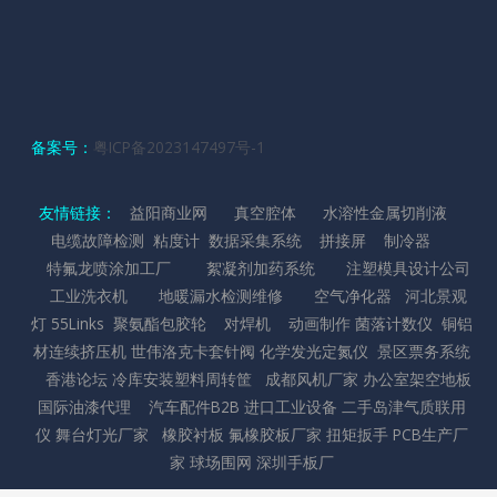
备案号：
粤ICP备2023147497号-1
友情链接：
益阳商业网
真空腔体
水溶性金属切削液
电缆故障检测
粘度计
数据采集系统
拼接屏
制冷器
特氟龙喷涂加工厂
絮凝剂加药系统
注塑模具设计公司
工业洗衣机
地暖漏水检测维修
空气净化器
河北景观
灯
55Links
聚氨酯包胶轮
对焊机
动画制作
菌落计数仪
铜铝
材连续挤压机
世伟洛克卡套针阀
化学发光定氮仪
景区票务系统
香港论坛
冷库安装
塑料周转筐
成都风机厂家
办公室架空地板
国际油漆代理
汽车配件B2B
进口工业设备
二手岛津气质联用
仪
舞台灯光厂家
橡胶衬板
氟橡胶板厂家
扭矩扳手
PCB生产厂
家
球场围网
深圳手板厂