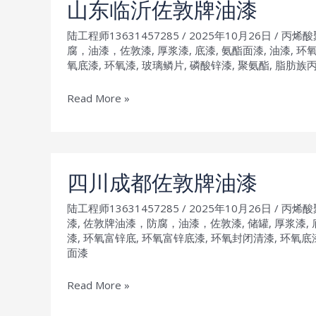
佐
山东临沂佐敦牌油漆
敦
陆工程师13631457285
/
2025年10月26日
/
丙烯酸
牌
腐，油漆，佐敦漆
,
厚浆漆
,
底漆
,
氨酯面漆
,
油漆
,
环
油
氧底漆
,
环氧漆
,
玻璃鳞片
,
磷酸锌漆
,
聚氨酯
,
脂肪族
漆
山
Read More »
东
临
沂
佐
四川成都佐敦牌油漆
敦
陆工程师13631457285
/
2025年10月26日
/
丙烯酸
牌
漆
,
佐敦牌油漆，防腐，油漆，佐敦漆
,
储罐
,
厚浆漆
,
油
漆
,
环氧富锌底
,
环氧富锌底漆
,
环氧封闭清漆
,
环氧底
漆
面漆
四
Read More »
川