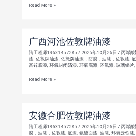
江
Read More »
西
吉
安
佐
广西河池佐敦牌油漆
敦
陆工程师13631457285
/
2025年10月26日
/
丙烯酸
牌
漆
,
佐敦牌油漆
,
佐敦牌油漆，防腐，油漆，佐敦漆
,
油
富锌底漆
,
环氧封闭清漆
,
环氧底漆
,
环氧漆
,
玻璃鳞片
漆
广
Read More »
西
河
池
佐
安徽合肥佐敦牌油漆
敦
陆工程师13631457285
/
2025年10月26日
/
丙烯酸
牌
腐，油漆，佐敦漆
,
底漆
,
氨酯面漆
,
油漆
,
环氧云铁漆