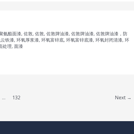
聚氨酯面漆
,
佐敦
,
佐敦
,
佐敦牌油漆
,
佐敦牌油漆
,
佐敦牌油漆，防
氧云铁漆
,
环氧厚浆漆
,
环氧富锌底
,
环氧富锌底漆
,
环氧封闭清漆
,
环
面处理
,
面漆
…
132
Next
→