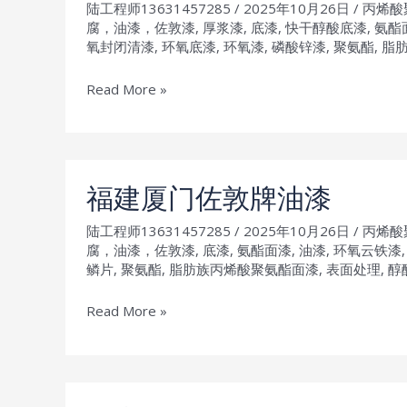
陆工程师13631457285
/
2025年10月26日
/
丙烯酸
牌
腐，油漆，佐敦漆
,
厚浆漆
,
底漆
,
快干醇酸底漆
,
氨酯
油
氧封闭清漆
,
环氧底漆
,
环氧漆
,
磷酸锌漆
,
聚氨酯
,
脂
漆
安
Read More »
徽
马
鞍
山
福建厦门佐敦牌油漆
佐
陆工程师13631457285
/
2025年10月26日
/
丙烯酸
敦
腐，油漆，佐敦漆
,
底漆
,
氨酯面漆
,
油漆
,
环氧云铁漆
牌
鳞片
,
聚氨酯
,
脂肪族丙烯酸聚氨酯面漆
,
表面处理
,
醇
油
漆
福
Read More »
建
厦
门