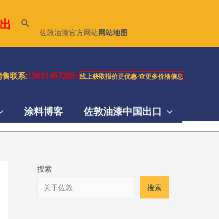
出
搜
佐敦油漆官方网站
网站地图
索
售联系:
13631457285
线上获取报价更优惠-查更多价格信息
涂料博客
佐敦油漆中国出口
搜索
搜索