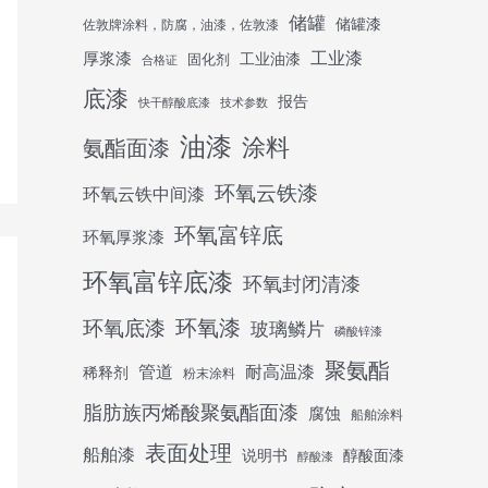
储罐
储罐漆
佐敦牌涂料，防腐，油漆，佐敦漆
工业漆
厚浆漆
工业油漆
固化剂
合格证
底漆
报告
快干醇酸底漆
技术参数
油漆
涂料
氨酯面漆
环氧云铁漆
环氧云铁中间漆
环氧富锌底
环氧厚浆漆
环氧富锌底漆
环氧封闭清漆
环氧底漆
环氧漆
玻璃鳞片
磷酸锌漆
聚氨酯
管道
耐高温漆
稀释剂
粉末涂料
脂肪族丙烯酸聚氨酯面漆
腐蚀
船舶涂料
表面处理
船舶漆
说明书
醇酸面漆
醇酸漆