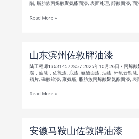
油
酯
,
脂肪族丙烯酸聚氨酯面漆
,
表面处理
,
醇酸面漆
,
面
漆
安
Read More »
徽
合
肥
佐
山东滨州佐敦牌油漆
敦
陆工程师13631457285
/
2025年10月26日
/
丙烯酸
牌
腐，油漆，佐敦漆
,
底漆
,
氨酯面漆
,
油漆
,
环氧云铁漆
油
鳞片
,
磷酸锌漆
,
聚氨酯
,
脂肪族丙烯酸聚氨酯面漆
,
表
漆
山
Read More »
东
滨
州
佐
安徽马鞍山佐敦牌油漆
敦