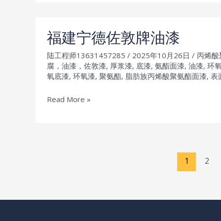
成
都
佐
福建宁德佐敦牌油漆
敦
陆工程师13631457285
/
2025年10月26日
/
丙烯酸
牌
腐，油漆，佐敦漆
,
厚浆漆
,
底漆
,
氨酯面漆
,
油漆
,
环
油
氧底漆
,
环氧漆
,
聚氨酯
,
脂肪族丙烯酸聚氨酯面漆
,
表
漆
福
Read More »
建
宁
德
佐
Post
1
2
敦
pagination
牌
油
漆