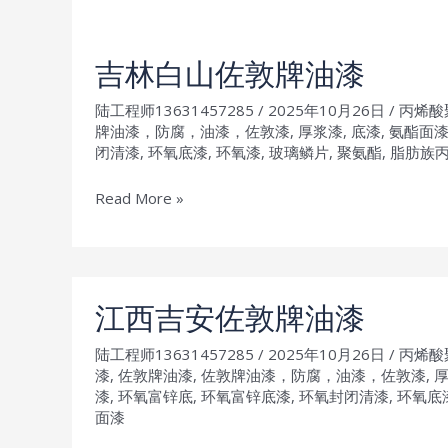
吉林白山佐敦牌油漆
陆工程师13631457285
/
2025年10月26日
/
丙烯酸
牌油漆，防腐，油漆，佐敦漆
,
厚浆漆
,
底漆
,
氨酯面
闭清漆
,
环氧底漆
,
环氧漆
,
玻璃鳞片
,
聚氨酯
,
脂肪族
吉
Read More »
林
白
山
佐
江西吉安佐敦牌油漆
敦
陆工程师13631457285
/
2025年10月26日
/
丙烯酸
牌
漆
,
佐敦牌油漆
,
佐敦牌油漆，防腐，油漆，佐敦漆
,
油
漆
,
环氧富锌底
,
环氧富锌底漆
,
环氧封闭清漆
,
环氧底
漆
面漆