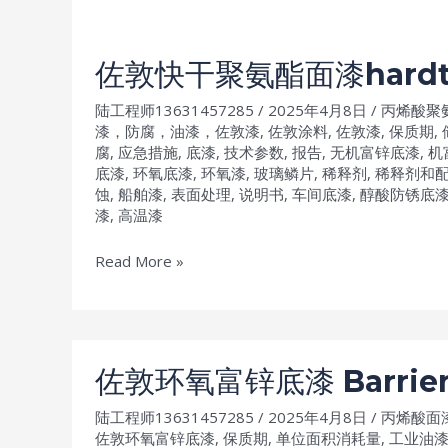
佐敦快干聚氨酯面漆hardt
陆工程师13631457285
/
2025年4月8日
/
丙烯酸聚
漆，防腐，油漆，佐敦漆
,
佐敦涂料
,
佐敦漆
,
保质期
,
腐
,
应急措施
,
底漆
,
技术参数
,
报告
,
无机富锌底漆
,
机
底漆
,
环氧底漆
,
环氧漆
,
玻璃鳞片
,
稀释剂
,
稀释剂和
蚀
,
船舶漆
,
表面处理
,
说明书
,
车间底漆
,
醇酸防锈底
漆
,
高温漆
佐
Read More »
敦
快
干
聚
佐敦环氧富锌底漆 Barri
氨
陆工程师13631457285
/
2025年4月8日
/
丙烯酸面
酯
佐敦环氧富锌底漆
,
保质期
,
单位面积消耗量
,
工业油