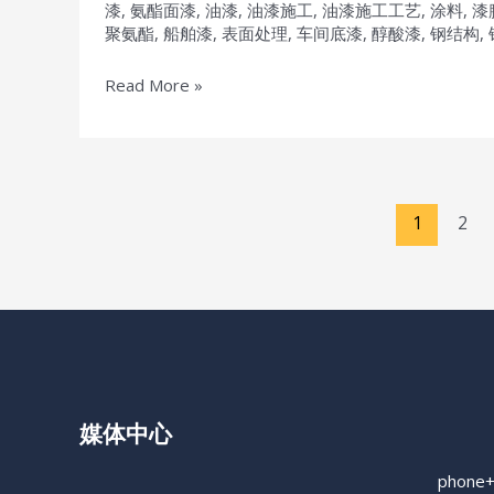
漆
,
氨酯面漆
,
油漆
,
油漆施工
,
油漆施工工艺
,
涂料
,
漆
防
Penguard
聚氨酯
,
船舶漆
,
表面处理
,
车间底漆
,
醇酸漆
,
钢结构
,
腐
Express
油
重
佐
Read More »
漆
防
敦
腐
高
防
性
锈
能
Post
1
2
油
无
pagination
漆
溶
剂
叶
片
底
漆
媒体中心
jotatop
bc180
phone