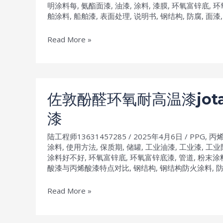
面
明涂料每
,
氨酯面漆
,
油漆
,
涂料
,
漆膜
,
环氧富锌底
,
环
漆
舶涂料
,
船舶漆
,
表面处理
,
说明书
,
钢结构
,
防腐
,
面漆
hardtop
佐
Read More »
e88
敦
保
环
光
氧
保
富
色
佐敦酚醛环氧耐高温漆jota
锌
防
漆
底
锈
漆
油
陆工程师13631457285
/
2025年4月6日
/
PPG
,
丙
Barrier
涂料
,
使用方法
,
保质期
,
储罐
,
工业油漆
,
工业漆
,
工业
漆
涂料好不好
,
环氧富锌底
,
环氧富锌底漆
,
管道
,
粉末涂
80
酸漆与丙烯酸漆特点对比
,
钢结构
,
钢结构防火涂料
,
推
土
佐
Read More »
机
敦
械
酚