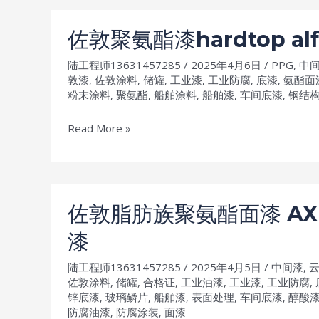
防
醛
腐
环
佐敦聚氨酯漆hardtop a
油
氧
漆
陆工程师13631457285
/
2025年4月6日
/
PPG
,
中
耐
敦漆
,
佐敦涂料
,
储罐
,
工业漆
,
工业防腐
,
底漆
,
氨酯面
高
粉末涂料
,
聚氨酯
,
船舶涂料
,
船舶漆
,
车间底漆
,
钢结
温
漆
佐
Read More »
jotatemp
敦
210
聚
抗
氨
机
酯
佐敦脂肪族聚氨酯面漆 AX 
械
漆
漆
性
hardtop
能
alfa
陆工程师13631457285
/
2025年4月5日
/
中间漆
,
好
兼
佐敦涂料
,
储罐
,
合格证
,
工业油漆
,
工业漆
,
工业防腐
,
锌底漆
,
玻璃鳞片
,
船舶漆
,
表面处理
,
车间底漆
,
醇酸
防
容
防腐油漆
,
防腐涂装
,
面漆
腐