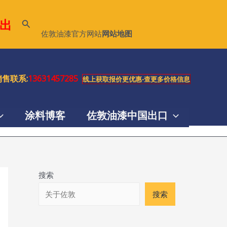
出
搜
佐敦油漆官方网站
网站地图
索
售联系:
13631457285
线上获取报价更优惠-查更多价格信息
涂料博客
佐敦油漆中国出口
搜索
搜索