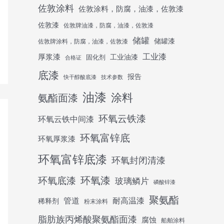
佐敦涂料
佐敦涂料，防腐，油漆，佐敦漆
佐敦漆
佐敦牌油漆，防腐，油漆，佐敦漆
储罐
储罐漆
佐敦牌涂料，防腐，油漆，佐敦漆
工业漆
厚浆漆
工业油漆
固化剂
合格证
底漆
报告
快干醇酸底漆
技术参数
油漆
涂料
氨酯面漆
环氧云铁漆
环氧云铁中间漆
环氧富锌底
环氧厚浆漆
环氧富锌底漆
环氧封闭清漆
环氧底漆
环氧漆
玻璃鳞片
磷酸锌漆
聚氨酯
管道
耐高温漆
稀释剂
粉末涂料
脂肪族丙烯酸聚氨酯面漆
腐蚀
船舶涂料