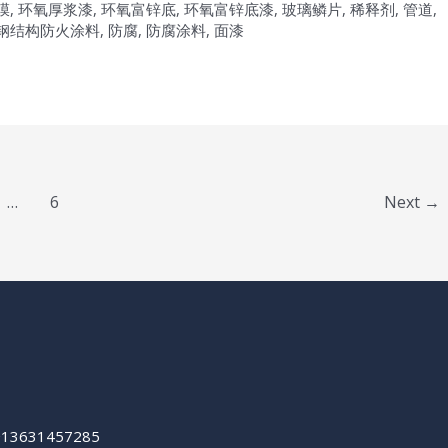
膜
,
环氧厚浆漆
,
环氧富锌底
,
环氧富锌底漆
,
玻璃鳞片
,
稀释剂
,
管道
,
钢结构防火涂料
,
防腐
,
防腐涂料
,
面漆
…
6
Next
→
+13631457285