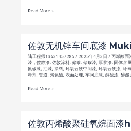
性
油
好
佐
Read More »
漆
防
敦
锈
脂
油
肪
漆
族
佐敦无机锌车间底漆 Muk
聚
陆工程师13631457285
/
2025年4月3日
/
丙烯酸面
氨
漆，佐敦漆
,
佐敦涂料
,
储罐
,
储罐漆
,
厚浆漆
,
固体含
酯
氟碳漆
,
油漆
,
涂料
,
环氧云铁中间漆
,
环氧云铁漆
,
环
面
释剂
,
管道
,
聚氨酯
,
表面处理
,
车间底漆
,
醇酸漆
,
醇酸
漆
佐
Read More »
AX
敦
Hardtop
无
AXVOC
机
排
锌
放
佐敦丙烯酸聚硅氧烷面漆har
车
低