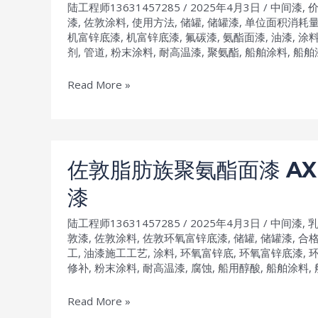
陆工程师13631457285
/
2025年4月3日
/
中间漆
,
间
防
漆
,
佐敦涂料
,
使用方法
,
储罐
,
储罐漆
,
单位面积消耗
底
锈
机富锌底漆
,
机富锌底漆
,
氟碳漆
,
氨酯面漆
,
油漆
,
涂
漆
剂
,
管道
,
粉末涂料
,
耐高温漆
,
聚氨酯
,
船舶涂料
,
船舶
油
Muki
漆
佐
Read More »
CZ
敦
节
丙
工
烯
时
酸
防
佐敦脂肪族聚氨酯面漆 AX 
聚
锈
漆
硅
油
氧
漆
陆工程师13631457285
/
2025年4月3日
/
中间漆
,
烷
敦漆
,
佐敦涂料
,
佐敦环氧富锌底漆
,
储罐
,
储罐漆
,
合
工
,
油漆施工工艺
,
涂料
,
环氧富锌底
,
环氧富锌底漆
,
面
修补
,
粉末涂料
,
耐高温漆
,
腐蚀
,
船用醇酸
,
船舶涂料
,
漆
hardtop
佐
Read More »
pro