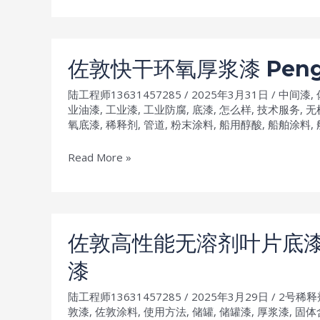
敦
sg
脂
钢
肪
架
族
佐敦快干环氧厚浆漆 Pengu
防
聚
腐
陆工程师13631457285
/
2025年3月31日
/
中间漆
,
氨
业油漆
,
工业漆
,
工业防腐
,
底漆
,
怎么样
,
技术服务
,
无
油
酯
氧底漆
,
稀释剂
,
管道
,
粉末涂料
,
船用醇酸
,
船舶涂料
,
漆
面
漆
佐
Read More »
AX
敦
Hardtop
快
AX
干
风
环
佐敦高性能无溶剂叶片底漆jot
电
氧
漆
塔
厚
配
浆
陆工程师13631457285
/
2025年3月29日
/
2号稀释
件
漆
敦漆
,
佐敦涂料
,
使用方法
,
储罐
,
储罐漆
,
厚浆漆
,
固体