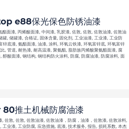
op e88保光保色防锈油漆
氨酯面漆
,
丙烯酸面漆
,
中间漆
,
乳胶漆
,
佐敦
,
佐敦
,
佐敦油漆
,
佐敦油
储罐
,
储罐漆
,
合格证
,
固体含量
,
固化剂
,
工业油漆
,
工业漆
,
工业防
富锌底漆
,
氨酯面漆
,
油漆
,
涂料
,
环氧云铁漆
,
环氧富锌底
,
环氧富锌
配比
,
管道
,
耐热漆
,
耐高温漆
,
聚氨酯
,
脂肪族丙烯酸聚氨酯面漆
,
腐
漆
,
醇酸面漆
,
钢结构
,
钢结构防火涂料
,
防腐
,
防腐油漆
,
防腐涂料
,
面
er 80推土机械防腐油漆
漆
,
佐敦
,
佐敦
,
佐敦油漆
,
佐敦油漆，防腐，油漆，佐敦漆
,
佐敦涂料
,
漆
,
工业漆
,
工业防腐
,
应急措施
,
底漆
,
技术服务
,
报告
,
损耗系数
,
本杰