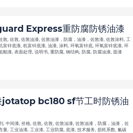
ard Express重防腐防锈油漆
佐敦
,
佐敦
,
佐敦油漆
,
佐敦油漆，防腐，油漆，佐敦漆
,
佐敦涂料
,
工
机富锌底漆
,
机富锌底漆
,
油漆
,
涂料
,
环氧富锌底
,
环氧富锌底漆
,
环
船舶漆
,
表面处理
,
说明书
,
重防腐
,
钢结构
,
防腐
,
防腐油漆
,
面漆
atop bc180 sf节工时防锈油
剂
,
中间漆
,
价格
,
佐敦
,
佐敦
,
佐敦油漆
,
佐敦油漆，防腐，油漆，佐
含量
,
工业油漆
,
工业漆
,
工业防腐
,
底漆
,
技术服务
,
损耗系数
,
氟碳