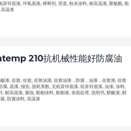
氧富锌底漆
,
环氧底漆
,
稀释剂
,
管道
,
粉末涂料
,
耐高温漆
,
聚氨酯
,
船
,
高温漆
temp 210抗机械性能好防腐油
烯酸漆
,
佐敦
,
佐敦
,
佐敦油漆
,
佐敦油漆，防腐，油漆，佐敦漆
,
佐敦
防腐
,
底漆
,
报告
,
损耗系数
,
无机富锌底漆
,
机富锌底漆
,
油漆
,
涂料
,
料
,
耐高温漆
,
腐蚀
,
船舶涂料
,
船舶漆
,
表面处理
,
说明书
,
醇酸漆
,
醇
防腐
,
防腐涂料
,
高温漆