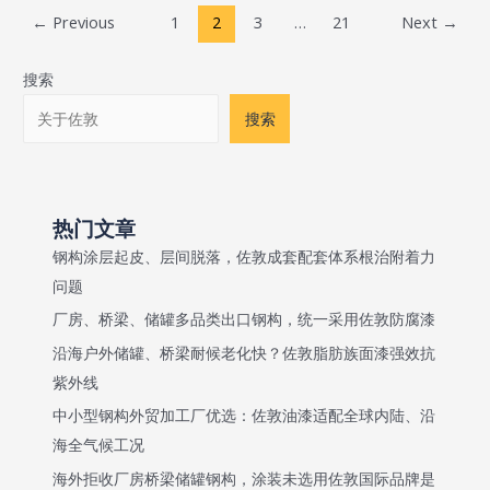
漆
中
Post
←
Previous
1
2
3
…
21
Next
→
在
心
pagination
成
防
搜索
都
腐
中
中
搜索
材
的
重
表
机
现
小
热门文章
型
钢构涂层起皮、层间脱落，佐敦成套配套体系根治附着力
设
问题
备
厂房、桥梁、储罐多品类出口钢构，统一采用佐敦防腐漆
项
沿海户外储罐、桥梁耐候老化快？佐敦脂肪族面漆强效抗
目
紫外线
防
腐
中小型钢构外贸加工厂优选：佐敦油漆适配全球内陆、沿
中
海全气候工况
的
海外拒收厂房桥梁储罐钢构，涂装未选用佐敦国际品牌是