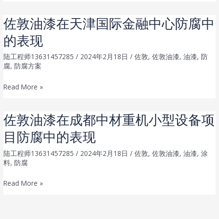
敦
拜
涂
油
港
效
佐敦油漆在天津国际金融中心防腐中
漆
防
果？
的表现
在
腐
中
中
陆工程师13631457285
/
2024年2月18日
/
佐敦
,
佐敦油漆
,
油漆
,
防
广
的
腐
,
防腐方案
核
表
佐
Read More »
大
现
敦
亚
油
湾
佐敦油漆在成都中材重机小型设备项
漆
核
目防腐中的表现
在
电
天
防
陆工程师13631457285
/
2024年2月18日
/
佐敦
,
佐敦油漆
,
油漆
,
涂
津
腐
料
,
防腐
国
中
佐
Read More »
际
的
敦
金
表
油
融
现