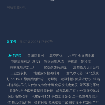
网站地图XML
备案号：
粤ICP备2023147497号-1
友情链接：
益阳商业网
真空腔体
水溶性金属切削液
电缆故障检测
粘度计
数据采集系统
拼接屏
制冷器
特氟龙喷涂加工厂
絮凝剂加药系统
注塑模具设计公司
工业洗衣机
地暖漏水检测维修
空气净化器
河北景观
灯
55Links
聚氨酯包胶轮
对焊机
动画制作
菌落计数仪
铜铝
材连续挤压机
世伟洛克卡套针阀
化学发光定氮仪
景区票务系统
香港论坛
冷库安装
塑料周转筐
成都风机厂家
办公室架空地板
国际油漆代理
汽车配件B2B
进口工业设备
二手岛津气质联用
仪
舞台灯光厂家
橡胶衬板
氟橡胶板厂家
扭矩扳手
PCB生产厂