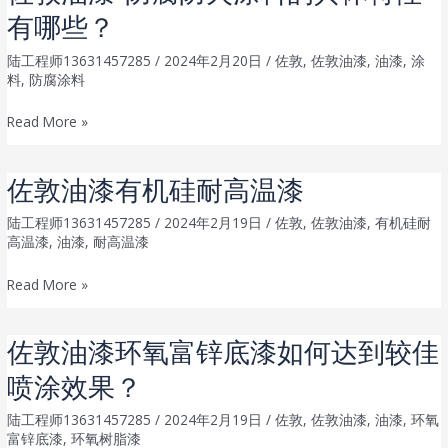
些？
案？
有哪些？
这
样
陆工程师13631457285
/
2024年2月20日
/
佐敦
,
佐敦油漆
,
油漆
,
涂
的
料
,
防腐涂料
柴
佐
Read More »
油
敦
储
油
油
佐敦油漆有机硅耐高温漆
漆-
罐
防
陆工程师13631457285
/
2024年2月19日
/
佐敦
,
佐敦油漆
,
有机硅耐
怎
高温漆
,
油漆
,
耐高温漆
腐
么
防
做
佐
Read More »
火
外
敦
涂
防
油
佐敦油漆环氧富锌底漆如何达到较佳
料
腐？
漆
的
喷涂效果？
有
具
机
陆工程师13631457285
/
2024年2月19日
/
佐敦
,
佐敦油漆
,
油漆
,
环氧
体
硅
富锌底漆
,
环氧树脂漆
特