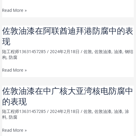
耐
性
佐
Read More »
高
有
敦
温
哪
油
漆
佐敦油漆在阿联酋迪拜港防腐中的表
些？
漆
现
环
氧
陆工程师13631457285
/
2024年2月18日
/
佐敦
,
佐敦油漆
,
油漆
,
钢结
富
构
,
防腐
锌
佐
Read More »
底
敦
漆
油
如
佐敦油漆在中广核大亚湾核电防腐中
漆
何
的表现
在
达
阿
到
陆工程师13631457285
/
2024年2月18日
/
佐敦
,
佐敦油漆
,
油漆
,
涂
联
较
料
,
防腐
酋
佳
佐
Read More »
迪
喷