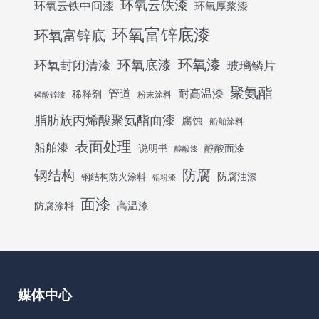
环氧云铁漆
环氧云铁中间漆
环氧厚浆漆
环氧富锌底漆
环氧富锌底
环氧底漆
环氧漆
环氧封闭清漆
玻璃鳞片
聚氨酯
管道
耐高温漆
稀释剂
粉末涂料
磷酸锌漆
脂肪族丙烯酸聚氨酯面漆
腐蚀
船舶涂料
表面处理
船舶漆
说明书
醇酸面漆
醇酸漆
防腐
钢结构
防腐油漆
钢结构防火涂料
铝粉漆
面漆
高温漆
防腐涂料
媒体中心