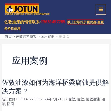
跳
至
MAI
佐敦油漆-佐敦牌油漆-佐敦涂料-防腐涂料品牌油漆
内
容
佐敦油漆的销售联系:
13631457285
MEN
线上获取报价更优惠-查更
多价格信息
首页
佐敦涂料博客
应用案例
第 2 页
应用案例
佐敦油漆如何为海洋桥梁腐蚀提供解
决方案？
陆工程师13631457285
/
2024年2月21日
/
佐敦
,
佐敦
,
佐敦油漆
,
油
漆
,
防腐