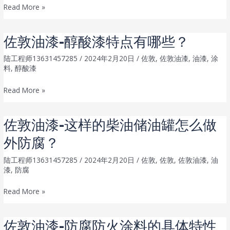
佐
Read More »
敦
油
佐敦油漆-醇酸漆特点有哪些？
漆
如
陆工程师13631457285
/
2024年2月20日
/
佐敦
,
佐敦油漆
,
油漆
,
涂
料
,
醇酸漆
何
为
佐
Read More »
海
敦
洋
油
佐敦油漆-这样的柴油储油罐怎么做
桥
漆-
梁
外防腐？
醇
腐
酸
陆工程师13631457285
/
2024年2月20日
/
佐敦
,
佐敦
,
佐敦油漆
,
油
蚀
漆
漆
,
防腐
提
特
供
佐
Read More »
点
解
敦
有
决
油
哪
佐敦油漆-防腐防火涂料的具体特性
方
漆-